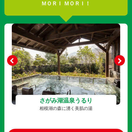
ＭＯＲＩ ＭＯＲＩ！
さがみ湖温泉うるり
相模湖の森に湧く美肌の湯