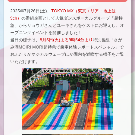
2025年7月26日(土)、
TOKYO MX（東京エリア・地上波
9ch）
の番組企画として人気ダンスボーカルグループ「超特
急」からリョウガさんとユーキさんをゲストにお迎えし、オ
ープニングイベントを開催しました！
当日の様子は、
8月5日(火)よる9時54分より
特別番組「さが
み湖MOIRI MORI超特急で乗車体験レポートスペシャル」で
おふたりがマジカルウェーブほか園内を満喫する様子をご覧
いただけます。